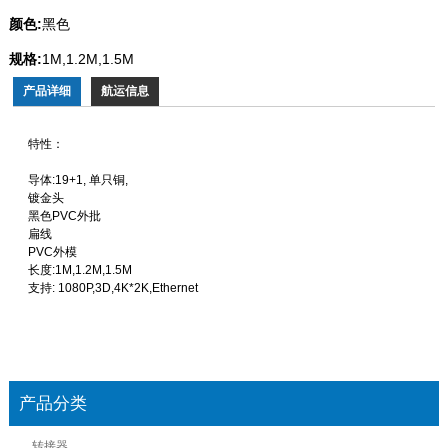
颜色:
黑色
规格:
1M,1.2M,1.5M
产品详细
航运信息
特性：
导体:19+1, 单只铜,
镀金头
黑色PVC外批
扁线
PVC外模
长度:1M,1.2M,1.5M
支持: 1080P,3D,4K*2K,Ethernet
产品分类
转接器